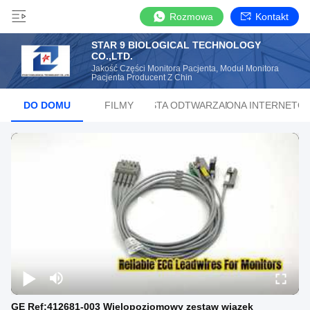
Rozmowa
Kontakt
STAR 9 BIOLOGICAL TECHNOLOGY
CO.,LTD.
Jakość Części Monitora Pacjenta, Moduł Monitora
Pacjenta Producent Z Chin
DO DOMU
FILMY
LISTA ODTWARZANIA
STRONA INTERNETO
GE Ref:412681-003 Wielopoziomowy zestaw wiązek