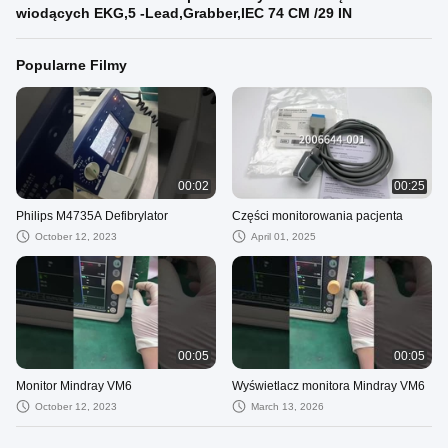
wiodących EKG,5 -Lead,Grabber,IEC 74 CM /29 IN
Popularne Filmy
00:02
00:25
Philips M4735A Defibrylator
Części monitorowania pacjenta
October 12, 2023
April 01, 2025
00:05
00:05
Monitor Mindray VM6
Wyświetlacz monitora Mindray VM6
October 12, 2023
March 13, 2026