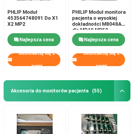
PHLIP Moduł
PHILIP Moduł monitora
453564748091 Do X1
pacjenta o wysokiej
X2 MP2
dokładności M8048A
dla MP40 MP50
Najlepsza cena
Najlepsza cena
Skontaktuj się z
Skontaktuj się z
nami
nami
Akcesoria do monitorów pacjenta
(55)