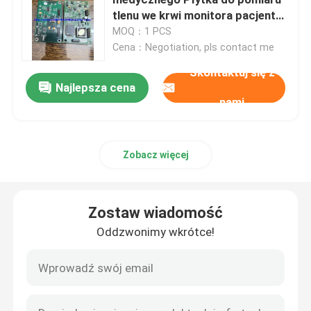
tlenu we krwi monitora pacjenta
Goldway UT4000A
MOQ：1 PCS
Akcesoria do monitorów pacjenta
Cena：Negotiation, pls contact me
Skontaktuj się z
Części maszyn do defibrylatora
Najlepsza cena
nami
Części zamienne EKG
Zobacz więcej
Materiały eksploatacyjne do wyrobów medycznych
Zostaw wiadomość
Baterie do sprzętu medycznego
Oddzwonimy wkrótce!
Części zamienne urządzeń medycznych
Naprawa monitora pacjenta