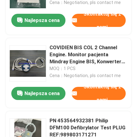
Cena：Negotiation, pls contact me
Skontaktuj się z
Najlepsza cena
nami
COVIDIEN BIS COL 2 Channel
Engine. Monitor pacjenta
Mindray Engine BIS, Konwerter
BIS, Procesor BIS
MOQ：1 PCS
Cena：Negotiation, pls contact me
Skontaktuj się z
Najlepsza cena
Do domu
nami
Produkty
PN 453564932381 Philip
DFM100 Defibrylator Test PLUG
REF:989803171271
Filmy