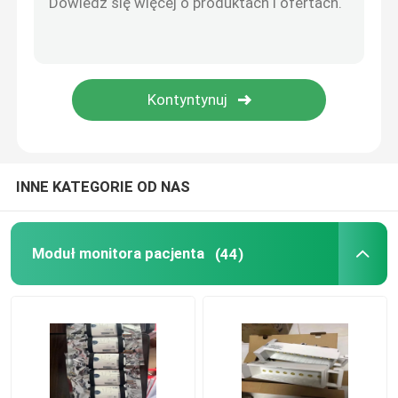
Naprawa MMS
Wykorzystywane monitory pacjentów
Używany pulsoksymetr
INNE KATEGORIE OD NAS
Medyczna sonda ultradźwiękowa
Moduł monitora pacjenta
(44)
Części monitora płodu