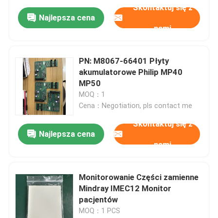
Skontaktuj się z
Najlepsza cena
nami
PN: M8067-66401 Płyty
akumulatorowe Philip MP40
MP50
MOQ：1
Cena：Negotiation, pls contact me
Skontaktuj się z
Najlepsza cena
nami
Monitorowanie Części zamienne
Mindray IMEC12 Monitor
pacjentów
MOQ：1 PCS