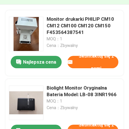
Monitor drukarki PHILIP CM10
CM12 CM100 CM120 CM150
F453564387541
MOQ：1
Cena：Zbywalny
Skontaktuj się z
Najlepsza cena
nami
Biolight Monitor Oryginalna
Bateria Model: LB-08 3INR1966
MOQ：1
Cena：Zbywalny
Skontaktuj się z