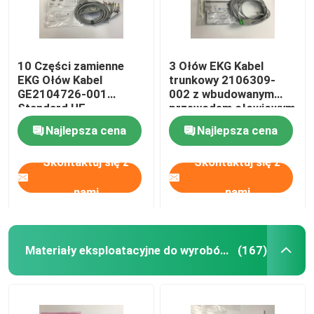
10 Części zamienne
3 Ołów EKG Kabel
EKG Ołów Kabel
trunkowy 2106309-
GE2104726-001
002 z wbudowanym
Standard UE
przewodem ołowiowym
12FT
Najlepsza cena
Najlepsza cena
Skontaktuj się z
Skontaktuj się z
nami
nami
Materiały eksploatacyjne do wyrobów medycznych
(167)