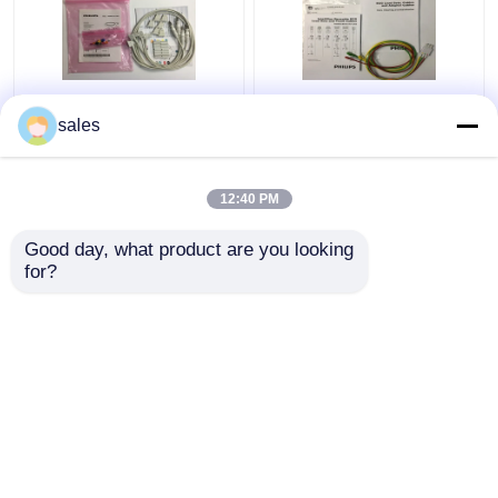
989803151761
M1674A EKG zestaw
sales
Materiały do zużycia
ołowiu Kabel 3 Ołowiu
urządzeń medycznych
IEC ICU 1M Do sprzętu
4 przewody do
medycznego
12:40 PM
monitora pacjenta
Najlepsza cena
Najlepsza cena
TC50 Phlip
Good day, what product are you looking 
for?
Skontaktuj się z
Skontaktuj się z
nami
nami
Zobacz więcej
Dom
O nas
Skontaktuj się z nami
Desktop Site
Sitemap
Privacy Policy