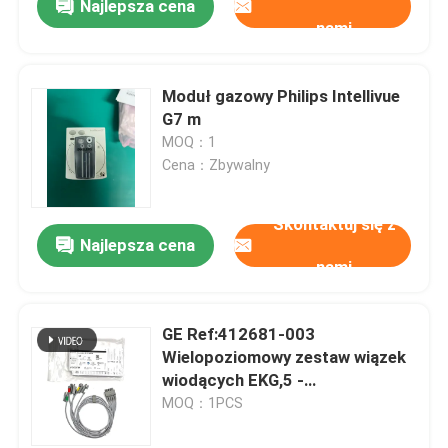
Najlepsza cena
nami
Moduł gazowy Philips Intellivue
G7 m
MOQ：1
Cena：Zbywalny
Skontaktuj się z
Najlepsza cena
nami
GE Ref:412681-003
Wielopoziomowy zestaw wiązek
wiodących EKG,5 -
Lead,Grabber,IEC 74 CM /29 IN
MOQ：1PCS