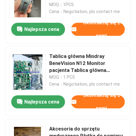
MOQ：1PCS
Cena：Negotiation, pls contact me
O nas
Skontaktuj się z
Najlepsza cena
nami
Wycieczka po fabryce
Kontrola jakości
Tablica główna Mindray
BeneVision N12 Monitor
pacjenta Tablica główna
Skontaktuj się z nami
PN:051-002717-00
MOQ：1 PCS
Cena：Negotiation, pls contact me
Poprosić o wycenę
Skontaktuj się z
Najlepsza cena
nami
Części monitora pacjenta
Akcesoria do sprzętu
Moduł monitora pacjenta
medycznego Płytka do pomiaru