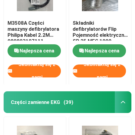
M3508A Części
Składniki
maszyny defibrylatora
defibrylatorów Flip
Philipa Kabel 2.2M
Pojemność elektryczna
989803197111
SP 25 MEG 1000
453564222111-B
Najlepsza cena
Najlepsza cena
Skontaktuj się z
Skontaktuj się z
nami
nami
Części zamienne EKG
(39)