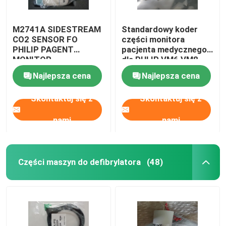
M2741A SIDESTREAM
Standardowy koder
CO2 SENSOR FO
części monitora
PHILIP PAGENT
pacjenta medycznego
MONITOR
dla PHLIP VM6 VM8
Najlepsza cena
Najlepsza cena
Skontaktuj się z
Skontaktuj się z
nami
nami
Części maszyn do defibrylatora
(48)