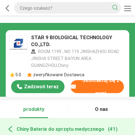
STAR 9 BIOLOGICAL TECHNOLOGY
CO.,LTD.
ROOM 1199 , NO 119 JINSHAZHOU ROAD
JINSHA STREET BAIYUN AREA
GUANGZHOU,Chiny
5.0
zweryfikowane Dostawca
Skontaktuj się z
Zadzwoń teraz
nami
produkty
O nas
Chiny Baterie do sprzętu medycznego
(41)