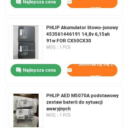
Najlepsza cena
nami
PHLIP Akumulator litowo-jonowy
453561446191 14,8v 6,15ah
91w FOR CX50CX30
MOQ：1 PCS
Skontaktuj się z
Najlepsza cena
nami
PHLIP AED M5070A podstawowy
zestaw baterii do sytuacji
awaryjnych
MOQ：1 PCS