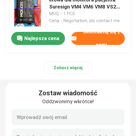
Suresign VM4 VM6 VM8 VS2
VS3 CM10 CM12 CM120
MOQ：1 PCS
Akcesoria do monitorów pacjenta
Cena：Negotiation, pls contact me
Skontaktuj się z
Części maszyn do defibrylatora
Najlepsza cena
nami
Części zamienne EKG
Zobacz więcej
Materiały eksploatacyjne do wyrobów medycznych
Zostaw wiadomość
Baterie do sprzętu medycznego
Oddzwonimy wkrótce!
Części zamienne urządzeń medycznych
Naprawa monitora pacjenta