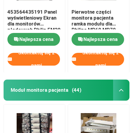
453564435191 Panel
Pierwotne części
wyświetleniowy Ekran
monitora pacjenta
dla monitorów
ramka modułu dla
płodowych Philip FM20
Philipa MP60 MP70
FM30
Najlepsza cena
Najlepsza cena
Skontaktuj się z
Skontaktuj się z
nami
nami
Moduł monitora pacjenta
(44)