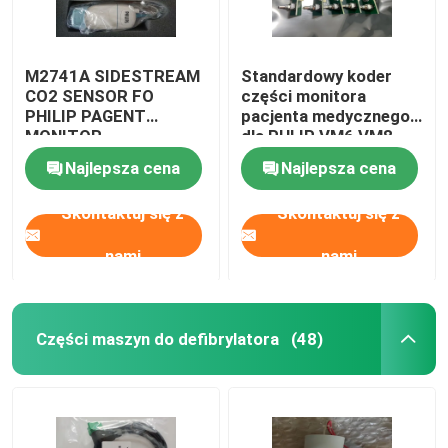
M2741A SIDESTREAM
Standardowy koder
CO2 SENSOR FO
części monitora
PHILIP PAGENT
pacjenta medycznego
MONITOR
dla PHLIP VM6 VM8
Najlepsza cena
Najlepsza cena
Skontaktuj się z
Skontaktuj się z
nami
nami
Części maszyn do defibrylatora
(48)