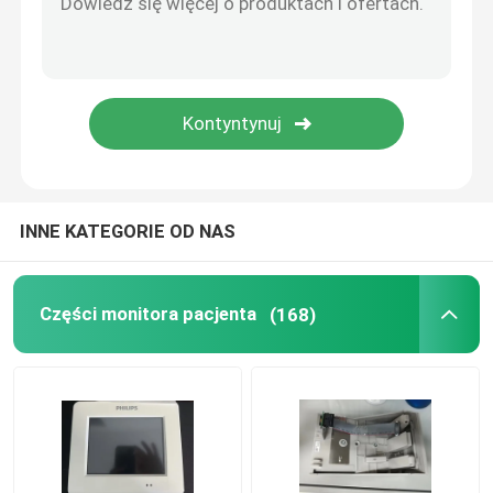
Naprawa MMS
Wykorzystywane monitory pacjentów
Używany pulsoksymetr
INNE KATEGORIE OD NAS
Medyczna sonda ultradźwiękowa
Części monitora pacjenta
(168)
Części monitora płodu