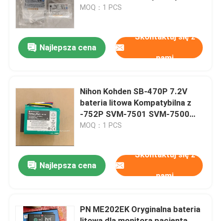
1800mAh.
MOQ：1 PCS
O nas
Skontaktuj się z
Najlepsza cena
nami
Wycieczka po fabryce
Kontrola jakości
Nihon Kohden SB-470P 7.2V
bateria litowa Kompatybilna z
-752P SVM-7501 SVM-7500
Skontaktuj się z nami
SVM-7600 Modele
MOQ：1 PCS
Poprosić o wycenę
Skontaktuj się z
Najlepsza cena
nami
Części monitora pacjenta
PN ME202EK Oryginalna bateria
Moduł monitora pacjenta
litowa dla monitora pacjenta