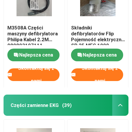
M3508A Części
Składniki
maszyny defibrylatora
defibrylatorów Flip
Philipa Kabel 2.2M
Pojemność elektryczna
989803197111
SP 25 MEG 1000
453564222111-B
Najlepsza cena
Najlepsza cena
Skontaktuj się z
Skontaktuj się z
nami
nami
Części zamienne EKG
(39)