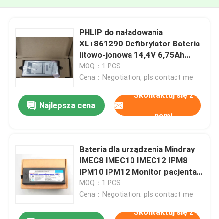
PHLIP do naładowania
XL+861290 Defibrylator Bateria
litowo-jonowa 14,4V 6,75Ah
97Wh
MOQ：1 PCS
Cena：Negotiation, pls contact me
Skontaktuj się z
Najlepsza cena
nami
Bateria dla urządzenia Mindray
IMEC8 IMEC10 IMEC12 IPM8
IPM10 IPM12 Monitor pacjenta
REF: LI13I001A
MOQ：1 PCS
Cena：Negotiation, pls contact me
Skontaktuj się z