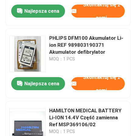
Skontaktuj się z
Najlepsza cena
nami
PHLIPS DFM100 Akumulator Li-
ion REF 989803190371
Akumulator defibrylator
MOQ：1 PCS
Skontaktuj się z
Najlepsza cena
nami
HAMILTON MEDICAL BATTERY
Li-ION 14.4V Część zamienna
Ref MSP369106/02
MOQ：1 PCS