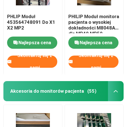
PHLIP Moduł
PHILIP Moduł monitora
453564748091 Do X1
pacjenta o wysokiej
X2 MP2
dokładności M8048A
dla MP40 MP50
Najlepsza cena
Najlepsza cena
Skontaktuj się z
Skontaktuj się z
nami
nami
Akcesoria do monitorów pacjenta
(55)