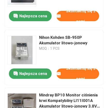
Skontaktuj się z
Najlepsza cena
nami
Nihon Kohden SB-950P
Akumulator litowo-jonowy
MOQ：1 PCS
Skontaktuj się z
Najlepsza cena
Do domu
nami
Produkty
Mindray BP10 Monitor ciśnienia
krwi Kompatybilny LI11I001A
Akumulator litowo-jonowy 3.8V
Filmy