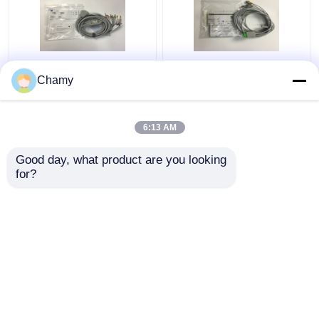
10 Części zamienne
3 Ołów EKG Kabel
Chamy
EKG Ołów Kabel
trunkowy 2106309-
GE2104726-001
002 z wbudowanym
Standard UE
przewodem ołowiowym
6:13 AM
12FT
Najlepsza cena
Najlepsza cena
Good day, what product are you looking 
for?
Skontaktuj się z
Skontaktuj się z
nami
nami
Zobacz więcej
Dom
O nas
Skontaktuj się z nami
Desktop Site
Sitemap
Privacy Policy