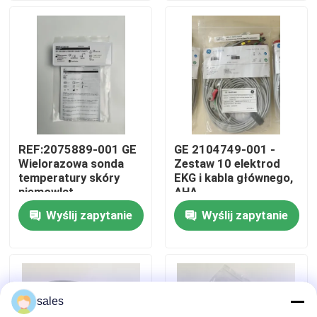
O nas
Wycieczka po fabryce
Kontrola jakości
REF:2075889-001 GE
GE 2104749-001 -
Wielorazowa sonda
Zestaw 10 elektrod
Skontaktuj się z nami
temperatury skóry
EKG i kabla głównego,
niemowląt
AHA
Wyślij zapytanie
Wyślij zapytanie
Poprosić o wycenę
Części monitora pacjenta
sales
Moduł monitora pacjenta