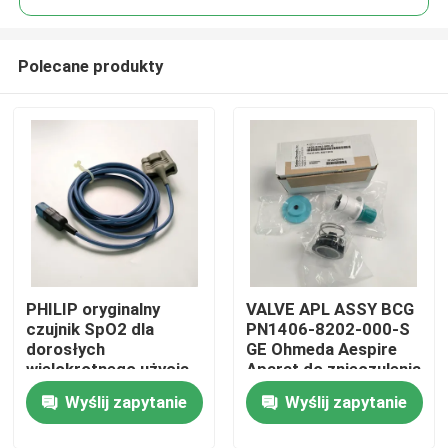
Polecane produkty
PHILIP oryginalny
VALVE APL ASSY BCG
Do domu
czujnik SpO2 dla
PN1406-8202-000-S
dorosłych
GE Ohmeda Aespire
wielokrotnego użycia
Aparat do znieczulenia
Produkty
M1191BL (3m)
Model Aestiva Zawór
Wyślij zapytanie
Wyślij zapytanie
REF:989803144381
APL, bez podstawy
Filmy