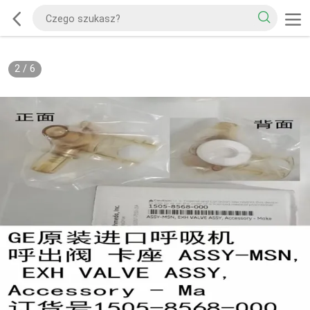
2
/
6