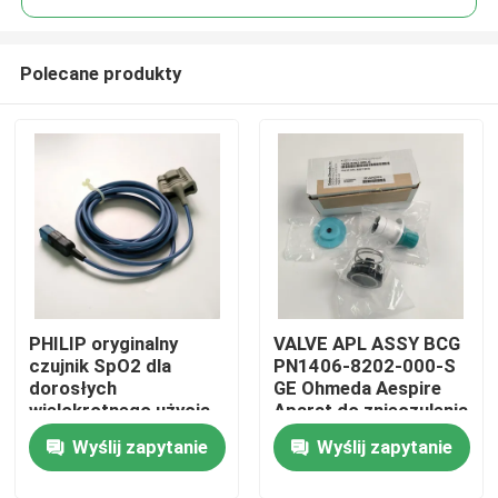
Polecane produkty
PHILIP oryginalny
VALVE APL ASSY BCG
Do domu
czujnik SpO2 dla
PN1406-8202-000-S
dorosłych
GE Ohmeda Aespire
wielokrotnego użycia
Aparat do znieczulenia
Produkty
M1191BL (3m)
Model Aestiva Zawór
Wyślij zapytanie
Wyślij zapytanie
REF:989803144381
APL, bez podstawy
Filmy