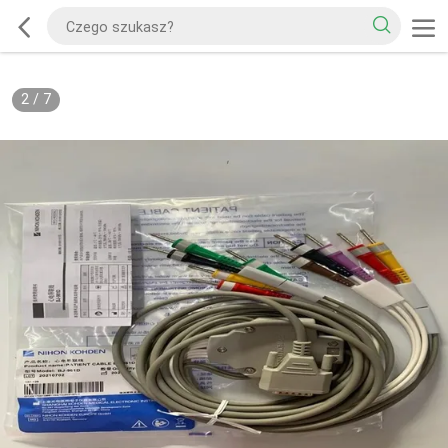
2
/
7