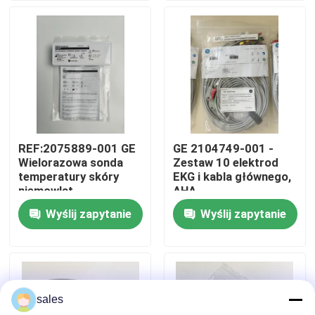
O nas
Wycieczka po fabryce
Kontrola jakości
REF:2075889-001 GE
GE 2104749-001 -
Wielorazowa sonda
Zestaw 10 elektrod
Skontaktuj się z nami
temperatury skóry
EKG i kabla głównego,
niemowląt
AHA
Wyślij zapytanie
Wyślij zapytanie
Poprosić o wycenę
Części monitora pacjenta
sales
Moduł monitora pacjenta