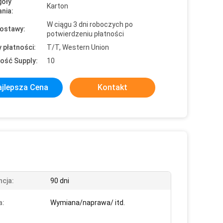
óły
Karton
nia:
W ciągu 3 dni roboczych po
ostawy:
potwierdzeniu płatności
 płatności:
T/T, Western Union
ość Supply:
10
jlepsza Cena
Kontakt
cja:
90 dni
a:
Wymiana/naprawa/ itd.