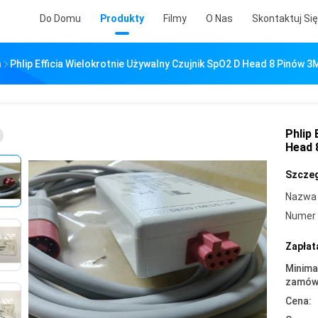
Do Domu
Produkty
Filmy
O Nas
Skontaktuj Si
h
Phlip Efficia Wielokrotnie Używalny Czujnik SpO2 D Head 8 Pinów
Phlip 
Head 
Szczeg
Nazwa 
Numer 
Zapłat
Minima
zamówi
Cena: