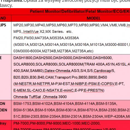
 i naprawa:
Opłata za wysyłkę zwróconej pozycji musi być pobie
dawcy.