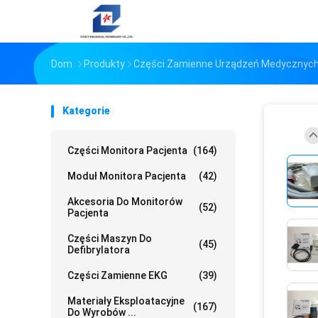
Dom
Produkty
Części Zamienne Urządzeń Medycznyc
Kategorie
Części Monitora Pacjenta
(164)
Moduł Monitora Pacjenta
(42)
Akcesoria Do Monitorów
(52)
Pacjenta
Części Maszyn Do
(45)
Defibrylatora
Części Zamienne EKG
(39)
Materiały Eksploatacyjne
(167)
Do Wyrobów ...