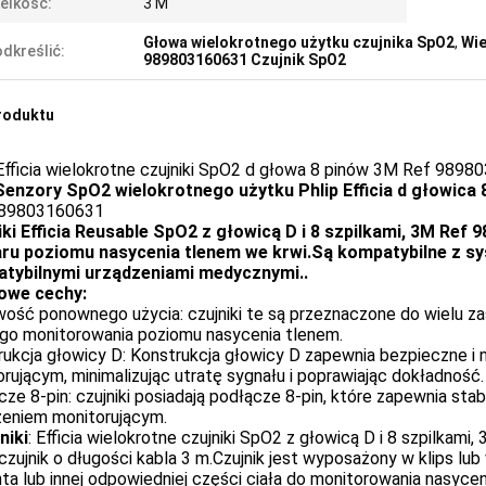
elkość:
3 M
Głowa wielokrotnego użytku czujnika SpO2
,
Wie
dkreślić:
989803160631 Czujnik SpO2
roduktu
 Efficia wielokrotne czujniki SpO2 d głowa 8 pinów 3M Ref 989
Senzory SpO2 wielokrotnego użytku Phlip Efficia d głowica 
89803160631
iki Efficia Reusable SpO2 z głowicą D i 8 szpilkami, 3M Ref
ru poziomu nasycenia tlenem we krwi.Są kompatybilne z sys
tybilnymi urządzeniami medycznymi..
owe cechy:
ość ponownego użycia: czujniki te są przeznaczone do wielu za
ego monitorowania poziomu nasycenia tlenem.
rukcja głowicy D: Konstrukcja głowicy D zapewnia bezpieczne i
rującym, minimalizując utratę sygnału i poprawiając dokładność.
ze 8-pin: czujniki posiadają podłącze 8-pin, które zapewnia stab
zeniem monitorującym.
niki
: Efficia wielokrotne czujniki SpO2 z głowicą D i 8 szpilka
czujnik o długości kabla 3 m.Czujnik jest wyposażony w klips lu
ta lub innej odpowiedniej części ciała do monitorowania nasycen