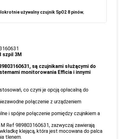
lokrotnie używalny czujnik SpO2 8 pinów
,
803160631
8 szpil 3M
 989803160631, są czujnikami służącymi do
temami monitorowania Efficia i innymi
stosowań, co czyni je opcją opłacalną do
 niezawodne połączenie z urządzeniem
ilne i spójne połączenie pomiędzy czujnikiem a
mi, 3M Ref 989803160631, zazwyczaj zawierają
b wkładkę klejącą, która jest mocowana do palca
ia tlenem.