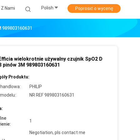
Polish
ę Z Nami
Poprosić o wycenę
 3M 989803160631
Efficia wielokrotnie używalny czujnik SpO2 D
8 pinów 3M 989803160631
óły Produktu:
handlowa:
PHILIP
modelu:
NR REF 989803160631
a:
lne
1
enie:
Negotiation, pls contact me