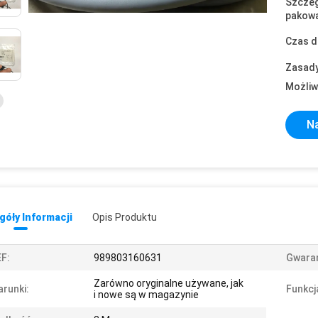
Szczeg
pakowa
Czas d
Zasady
Możliw
Na
óły Informacji
Opis Produktu
F:
989803160631
Gwaran
Zarówno oryginalne używane, jak
runki:
Funkcj
i nowe są w magazynie