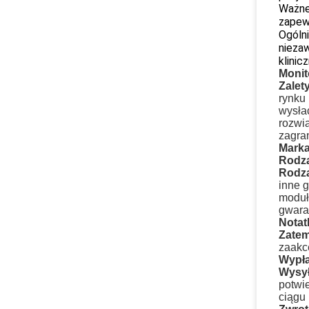
Ważne 
zapew
Ogólni
nieza
klinic
Monit
Zalet
rynku 
wysła
rozwi
zagra
Marka
Rodza
Rodza
inne g
moduły
gwara
Notatk
Zatem
zaakc
Wypła
Wysył
potwi
ciągu 