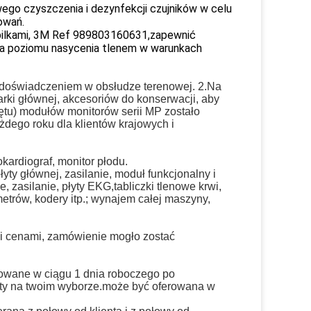
ego czyszczenia i dezynfekcji czujników w celu
owań.
 szpilkami, 3M Ref 989803160631,zapewnić
nia poziomu nasycenia tlenem w warunkach
im doświadczeniem w obsłudze terenowej. 2.Na
arki głównej, akcesoriów do konserwacji, aby
tu) modułów monitorów serii MP zostało
ego roku dla klientów krajowych i
rokardiograf, monitor płodu.
yty głównej, zasilanie, moduł funkcjonalny i
 zasilanie, płyty EKG,tabliczki tlenowe krwi,
etrów, kodery itp.; wynajem całej maszyny,
i cenami, zamówienie mogło zostać
owane w ciągu 1 dnia roboczego po
arty na twoim wyborze.może być oferowana w