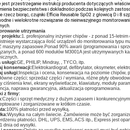
jest przestrzeganie instrukcji producenta dotyczących właściw
nienia bezpieczeństwa i dokładności podczas kolejnych zastos
e rzecz biorąc, czujniki Efficia Reusable SpO2 z głowicą D i 8
wodne i wielokrotne rozwiązanie do nieinwazyjnego monitorowa
znych.
orowanie utrzymania
y projektu:
1. profesjonalny inżynier chipów - z ponad 15-letn
istnieje wystarczająca ilość urządzeń do monitorowania typu m
ć maszyny zapasowe.Ponad 90% awarii (programowania i sprzę
ązanych, a ponad 600 modułów M3001A jest utrzymywanych każd
nicznych.
 usługi:
GE, PHILIP, Mindray, , TYCO, itp.
j konserwacji:
Elektrokardiograf, defibrylator, oksymeter, elekt
j usługi:
Inspekcja i ocena, konserwacja na poziomie chipów, pł
łówne części; sprzedaż części / wymiana, różne płyty obwodowe,
 ciśnienia krwi, ekrany wyświetlacze, klawiatury, moduły param
ncja, naprawa gwarancyjna, aktualizacja oprogramowania.
i z firmy:
:
Części i sprzęt medyczny z dużym zapasem i konkurencyjnym
eptowane i zorganizowane w krótkim czasie.
ta:
100% płatności przed wysyłką.
ka:
Wysyłka na całym świecie. Zamówienie może być zorganiz
erdzeniu płatności. DHL, UPS, EMS, ACS itp., Express jest op
1 dnia od wysyłki.