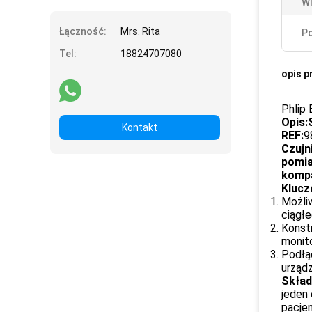
Wi
Łączność:
Mrs. Rita
Po
Tel:
18824707080
opis p
Phlip
Opis:
Kontakt
REF:
9
Czujn
pomia
kompa
Klucz
Możliw
ciągł
Konst
monito
Podłąc
urząd
Skład
jeden 
pacjen