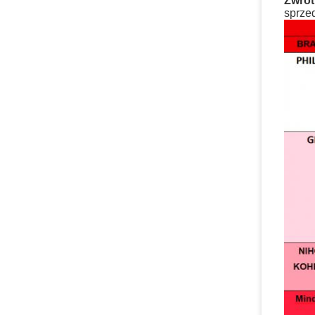
Zwrot
sprze