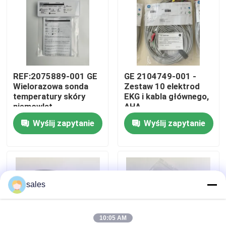
O nas
Wycieczka po fabryce
REF:2075889-001 GE
GE 2104749-001 -
Wielorazowa sonda
Zestaw 10 elektrod
Kontrola jakości
temperatury skóry
EKG i kabla głównego,
niemowląt
AHA
Wyślij zapytanie
Wyślij zapytanie
Skontaktuj się z nami
Poprosić o wycenę
sales
Części monitora pacjenta
10:05 AM
Moduł monitora pacjenta