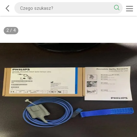
2
/
4