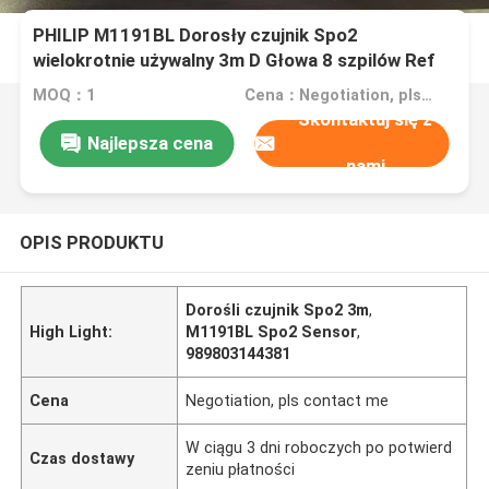
PHILIP M1191BL Dorosły czujnik Spo2
wielokrotnie używalny 3m D Głowa 8 szpilów Ref
989803144381
MOQ：1
Cena：Negotiation, pls contact me
Skontaktuj się z
Najlepsza cena
nami
OPIS PRODUKTU
Dorośli czujnik Spo2 3m
,
High Light:
M1191BL Spo2 Sensor
,
989803144381
Cena
Negotiation, pls contact me
W ciągu 3 dni roboczych po potwierd
Czas dostawy
zeniu płatności