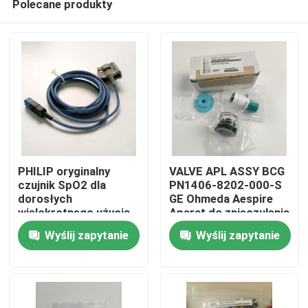
Polecane produkty
PHILIP oryginalny
VALVE APL ASSY BCG
czujnik SpO2 dla
PN1406-8202-000-S
dorosłych
GE Ohmeda Aespire
wielokrotnego użycia
Aparat do znieczulenia
Do domu
M1191BL (3m)
Model Aestiva Zawór
Wyślij zapytanie
Wyślij zapytanie
REF:989803144381
APL, bez podstawy
Produkty
Filmy