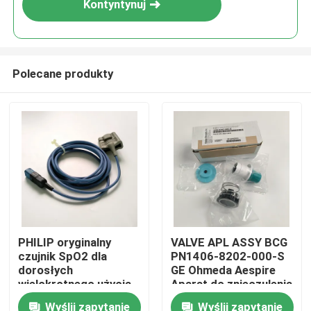
Kontyntynuj
Polecane produkty
Do domu
PHILIP oryginalny
VALVE APL ASSY BCG
czujnik SpO2 dla
PN1406-8202-000-S
Produkty
dorosłych
GE Ohmeda Aespire
wielokrotnego użycia
Aparat do znieczulenia
M1191BL (3m)
Model Aestiva Zawór
Wyślij zapytanie
Wyślij zapytanie
Filmy