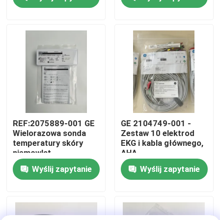
REF:989803144381
APL, bez podstawy
O nas
Wycieczka po fabryce
Kontrola jakości
Skontaktuj się z nami
REF:2075889-001 GE
GE 2104749-001 -
Wielorazowa sonda
Zestaw 10 elektrod
temperatury skóry
EKG i kabla głównego,
Poprosić o wycenę
niemowląt
AHA
Wyślij zapytanie
Wyślij zapytanie
Części monitora pacjenta
Moduł monitora pacjenta