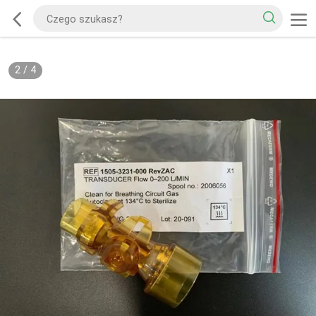
2
/
4