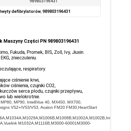
989803196431
chwyty defibrylatorów
,
989803196431
ik Maszyny Części PN 989803196431
mo, Fukuda, Promek, BIS, Zoll, Ivy, Jiuxin.
EKG, znieczuleniu.
czulające, respiratory.
jące ciśnienie krwi,
ków ciśnienia, czujniki CO2,
skurczów serca płodu, czujniki przepływu,
wo lub wielokrotnie.
MP80, MP90, IntelliVue 40, MX450, MX700,
igns VS2+/VS3/VS3, Avalon FM20 FM30,HeartStart
,M1034A,M1029A,M1006B,M1008B,M1002A,M1002B,IntelliVue
4A,Vuelink M1032A,M1116B,M3000-60001M3000-