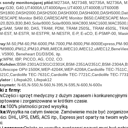
k sondy monitorującej płód:
M2734A, M2734B, M2735A, M2736A, M1
ay:
G30, G40,UT4000A,UT4000Apro,UT4000,UT4000B,UT6000B
SH1800,DASH2000,DASH2500,DASH3000,DASH4000,DASH5000,Date
RESCAPE Monitor B450,CARESCAPE Monitor B650,CARESCAPE Moni
B20,B20i,B30,B40,Solar8000,Solar8000i,MAC800,MAC1600,MAC3500
y:
SAM, SAM 80, DAS, TRAM, PDM, TRAM 250SL, TRAM 450SL, TR
 M-EST, M-ESTR, M-ESTPR, M-NESTR, E-P, E-sCO, E-PSMP-00, Masi
ray:
M-50,PM-60,PM-6000,PM-7000,PM-8000,PM-8000Express,PM-9
iPM9800,iPM12,iPM10,iPM8,iMEC8,iMEC10,iMEC12,uMEC12,BeneView
 VS900, Beneheart D1/D3/D6, itp.
y:
MPM, IBP, PICCO, AG, CO2, CO.
 Kohden:
BSM-2301A/2301C/2301K,BSM-2351A/2351C,BSM-2304A,
Lifescope OPV-1500K,WEP-4204K,WEP-4208A,Cardiolife TEC-7511C,Car
21C,Cardiolife TEC-7631C,Cardiolife TEC-7721C,Cardiolife TEC-7731C
ylator :
Lifepak20, Lifepak12
ksymetr:
N-65,N-550,N-560,N-395,N-595,N-600,N-600x
i z firmy:
m:
Części i sprzęt medyczny z dużym zapasem i konkurencyjnym
eptowane i zorganizowane w krótkim czasie.
ta:
100% płatności przed wysyłką.
ka:
Wysyłka na całym świecie. Zamówienie może być zorganizow
ści. DHL, UPS, EMS, ACS itp., Express jest oparty na twoim wy
i.