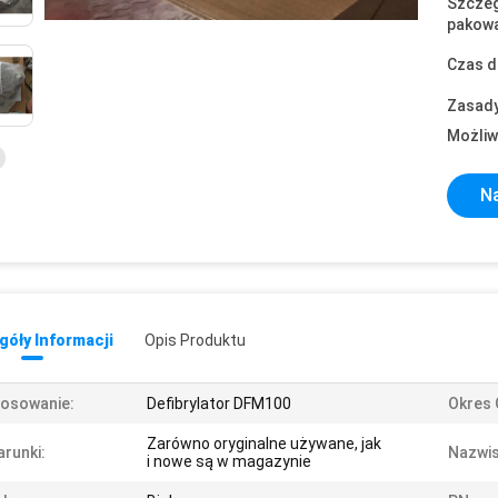
Szczeg
pakowa
Czas d
Zasady
Możliw
Na
óły Informacji
Opis Produktu
osowanie:
Defibrylator DFM100
Okres 
Zarówno oryginalne używane, jak
runki:
Nazwis
i nowe są w magazynie