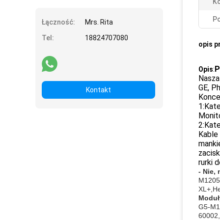
Ko
Po
Łączność:
Mrs. Rita
Tel:
18824707080
opis p
P
Opis
:
Nasza 
GE, Ph
Kontakt
Koncen
1:Kat
Monito
2:Kat
Kable 
mankie
zacisk
rurki 
- Nie, 
M1205A
XL+,He
Moduł
G5-M1
60002, 