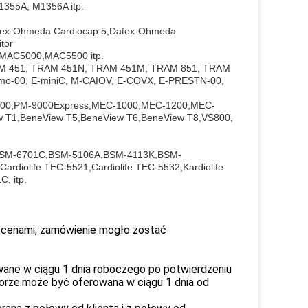
355A, M1356A itp.
x-Ohmeda Cardiocap 5,Datex-Ohmeda
tor
,MAC5000,MAC5500 itp.
AM 451, TRAM 451N, TRAM 451M, TRAM 851, TRAM
mo-00, E-miniC, M-CAIOV, E-COVX, E-PRESTN-00,
000,PM-9000Express,MEC-1000,MEC-1200,MEC-
 T1,BeneView T5,BeneView T6,BeneView T8,VS800,
BSM-6701C,BSM-5106A,BSM-4113K,BSM-
diolife TEC-5521,Cardiolife TEC-5532,Kardiolife
, itp.
i cenami, zamówienie mogło zostać
ane w ciągu 1 dnia roboczego po potwierdzeniu
borze.może być oferowana w ciągu 1 dnia od