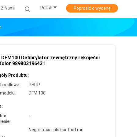
Polish
ę Z Nami
Poprosić o wycenę
1
 DFM100 Defibrylator zewnętrzny rękojeści
 Kolor 989803196431
óły Produktu:
handlowa:
PHLIP
modelu:
DFM 100
a:
lne
1
enie:
Negotiation, pls contact me