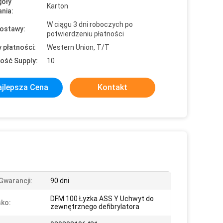
óły
Karton
nia:
W ciągu 3 dni roboczych po
ostawy:
potwierdzeniu płatności
 płatności:
Western Union, T/T
ość Supply:
10
jlepsza Cena
Kontakt
Gwarancji:
90 dni
DFM 100 Łyżka ASS Y Uchwyt do
ko:
zewnętrznego defibrylatora