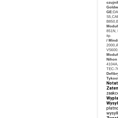
czujni
Goldw
GE:
DA
S5,CA
B850,
Moduł
851N,
itp.
/ Mind
2000,
VS600,
Moduł
Nihon
4104A,
TEC-76
Defibr
Tykoo
Notatk
Zate
zaakc
Wypła
Wysył
płatno
wysyłk