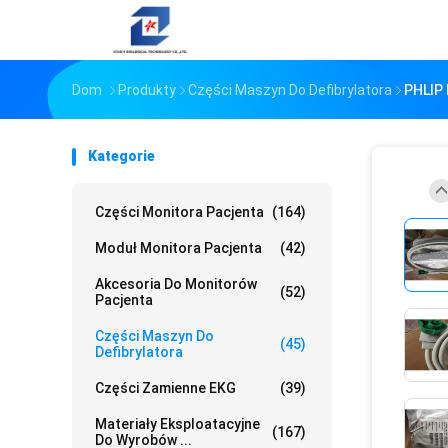
Dom
Produkty
Części Maszyn Do Defibrylatora
PHLIP 
Kategorie
Części Monitora Pacjenta
(164)
Moduł Monitora Pacjenta
(42)
Akcesoria Do Monitorów
(52)
Pacjenta
Części Maszyn Do
(45)
Defibrylatora
Części Zamienne EKG
(39)
Materiały Eksploatacyjne
(167)
Do Wyrobów ...