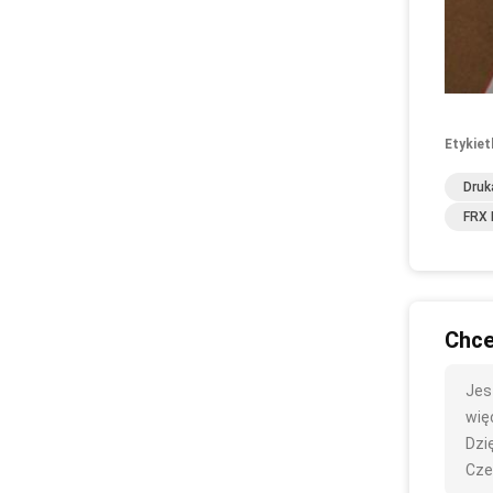
Etykiet
Druk
FRX 
Chce
Jes
więc
Dzię
Cze