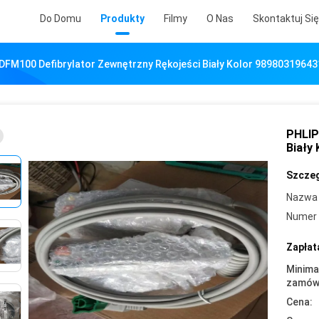
Do Domu
Produkty
Filmy
O Nas
Skontaktuj Si
DFM100 Defibrylator Zewnętrzny Rękojeści Biały Kolor 98980319643
PHLIP
Biały
Szczeg
Nazwa 
Numer 
Zapłat
Minima
zamówi
Cena: