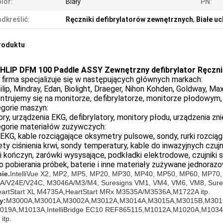
lor:
Biały
PN:
dkreślić:
Ręczniki defibrylatorów zewnętrznych
,
Białe u
roduktu
HLIP DFM 100 Paddle ASSY Zewnętrzny defibrylator Ręczn
firma specjalizuje się w następujących głównych markach:
ilip, Mindray, Edan, Biolight, Draeger, Nihon Kohden, Goldway, Maxi
trujemy się na monitorze, defibrylatorze, monitorze płodowym, 
egorie maszyn:
ry, urządzenia EKG, defibrylatory, monitory płodu, urządzenia znie
egorie materiałów zużywczych:
EKG, kable rozciągające oksymetry pulsowe, sondy, rurki rozciąga
ty ciśnienia krwi, sondy temperatury, kable do inwazyjnych czujni
i kończyn, żarówki wysysające, podkładki elektrodowe, czujniki 
do pobierania próbek, baterie i inne materiały zużywane jednorazo
nie.
IntelliVue X2, MP2, MP5, MP20, MP30, MP40, MP50, MP60, MP70, 
/V24E/V24C, M3046A/M3/M4, Suresigns VM1, VM4, VM6, VM8, Sures
artStart XL M4735A,HeartStart MRx M3535A/M3536A,M1722A itp.
y:
M3000A,M3001A,M3002A,M3012A,M3014A,M3015A,M3015B,M3016A
019A,M1013A,IntelliBridge EC10 REF865115,M1012A,M1020A,M103
itp.