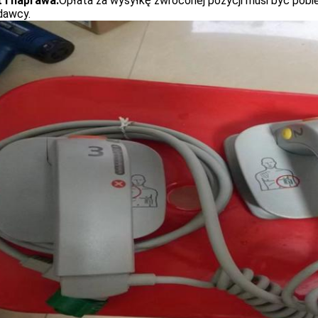
 i naprawa:
Opłata za wysyłkę zwróconej pozycji musi być pobie
dawcy.