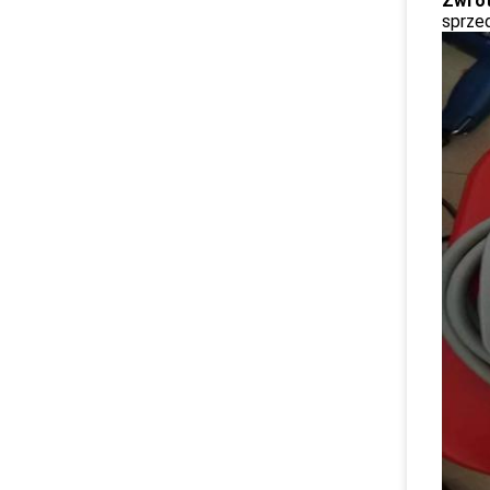
Zwrot
sprze