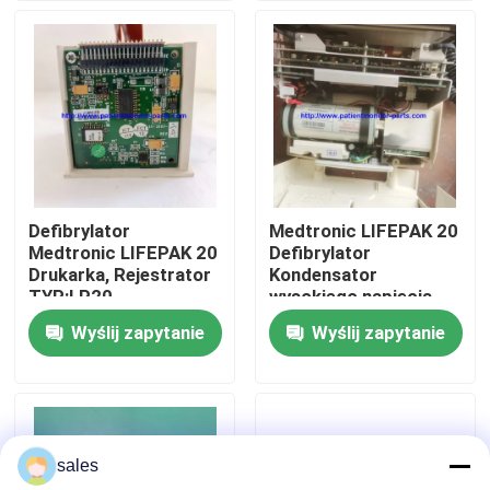
O nas
Wycieczka po fabryce
Kontrola jakości
Defibrylator
Medtronic LIFEPAK 20
Medtronic LIFEPAK 20
Defibrylator
Skontaktuj się z nami
Drukarka, Rejestrator
Kondensator
TYP:LP20
wysokiego napięcia
MODEL:XL50 PN:600-
Wyślij zapytanie
Wyślij zapytanie
Poprosić o wycenę
23003-09
Części monitora pacjenta
sales
Moduł monitora pacjenta