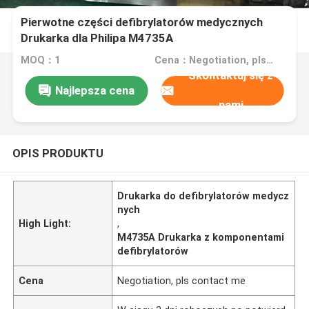
Pierwotne części defibrylatorów medycznych
Drukarka dla Philipa M4735A
MOQ：1
Cena：Negotiation, pls contact me
Skontaktuj się z
Najlepsza cena
nami
OPIS PRODUKTU
Drukarka do defibrylatorów medycz
nych
High Light:
,
M4735A Drukarka z komponentami
defibrylatorów
Cena
Negotiation, pls contact me