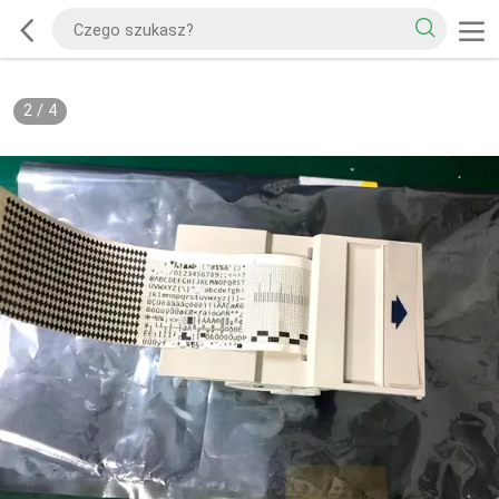
2
/
4