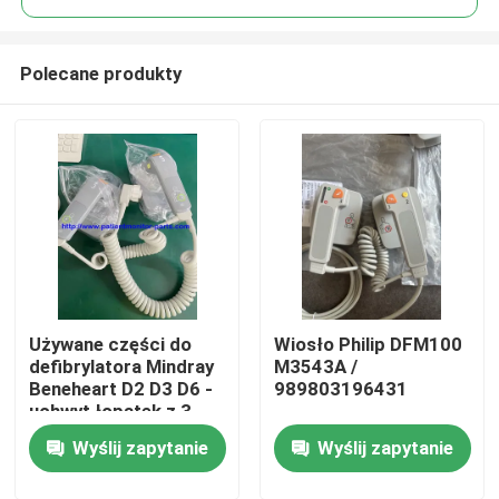
Polecane produkty
Używane części do
Wiosło Philip DFM100
Do domu
defibrylatora Mindray
M3543A /
Beneheart D2 D3 D6 -
989803196431
uchwyt łopatek z 3-
Produkty
miesięczną gwarancją
Wyślij zapytanie
Wyślij zapytanie
Filmy