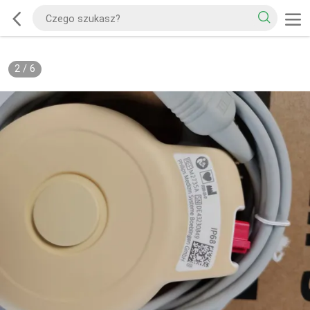
2
/
6