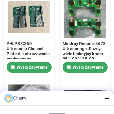
O nas
Wycieczka po fabryce
PHLPS CX50
Mindray Resona-5678
Kontrola jakości
Ultrasonic Channel
Ultrasonograficzny
Plate dla obrazowania
wielofunkcyjny koder
medycznego
051-002188-00
Skontaktuj się z nami
Wyślij zapytanie
Wyślij zapytanie
Poprosić o wycenę
Części monitora pacjenta
Chamy
Moduł monitora pacjenta