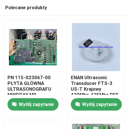
Polecane produkty
PN 115-023067-00
ENAN Ultrasonic
PŁYTA GŁÓWNA
Transducer FTS-3
ULTRASONOGRAFU
US-T Krajowy
Do domu
MINDRAY M9
420Mhz-425Mhz REF
US-T IPN
Wyślij zapytanie
Wyślij zapytanie
02.01.210820 MPN
Produkty
02.01.210822015
Filmy